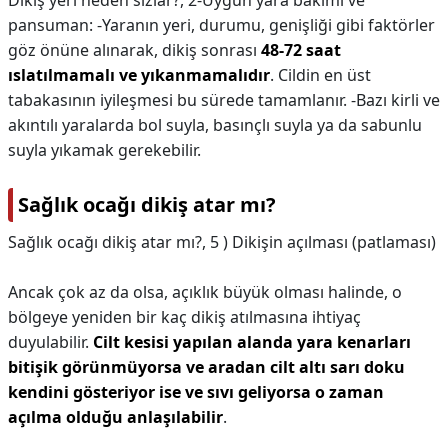
Dikiş yeri neden sızlar?,
2-Uygun yara bakımı ve
pansuman: -Yaranın yeri, durumu, genişliği gibi faktörler
göz önüne alınarak, dikiş sonrası
48-72 saat
ıslatılmamalı ve yıkanmamalıdır
. Cildin en üst
tabakasının iyileşmesi bu sürede tamamlanır. -Bazı kirli ve
akıntılı yaralarda bol suyla, basınçlı suyla ya da sabunlu
suyla yıkamak gerekebilir.
Sağlık ocağı dikiş atar mı?
Sağlık ocağı dikiş atar mı?,
5 ) Dikişin açılması (patlaması)
Ancak çok az da olsa, açıklık büyük olması halinde, o
bölgeye yeniden bir kaç dikiş atılmasına ihtiyaç
duyulabilir.
Cilt kesisi yapılan alanda yara kenarları
bitişik görünmüyorsa ve aradan cilt altı sarı doku
kendini gösteriyor ise ve sıvı geliyorsa o zaman
açılma olduğu anlaşılabilir
.