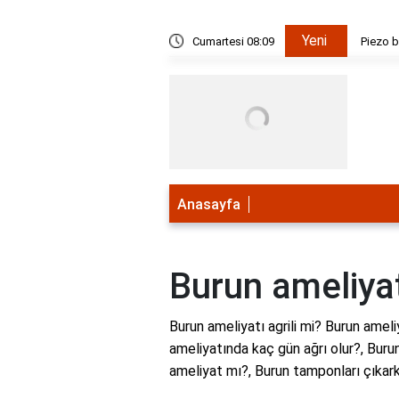
Yeni
kapalı teknik mi açık teknik mi?
Cumartesi 08:09
Piezo b
Anasayfa
Burun ameliyatı
Burun ameliyatı agrili mi? Burun ameliy
ameliyatında kaç gün ağrı olur?, Burun
ameliyat mı?, Burun tamponları çıkar