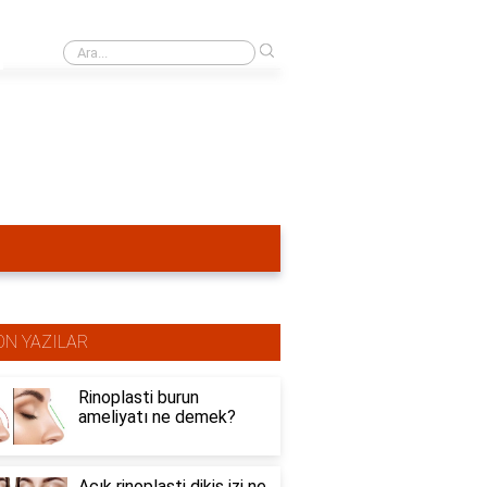
›
Burun estetiğinden ne kadar süre sonra dudak dolgusu yapılır?
ON YAZILAR
Rinoplasti burun
ameliyatı ne demek?
Açık rinoplasti dikiş izi ne