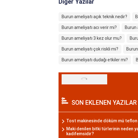
Diğer Yazılar
Burun ameliyatı açık teknik nedir?
B
Burun ameliyatı acı verir mi?
Burun 
Burun ameliyatı 3 kez olur mu?
Buru
Burun ameliyatı çok riskli mi?
Burun 
Burun ameliyatı dudağı etkiler mi?
B
SON EKLENEN YAZILAR
Tost makinesinde döküm mü teflon
Maki denilen bitki türlerinin neden y
kadifemsidir?