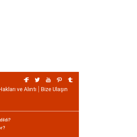
Hakları ve Alıntı
Bize Ulaşın
dildi?
or?
?