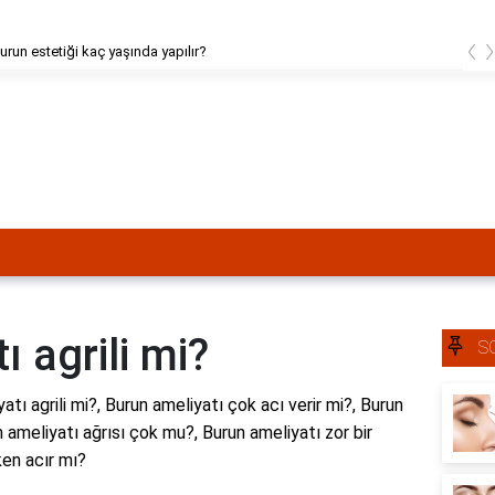
‹
urun estetiği kaç yaşında yapılır?
 agrili mi?
S
atı agrili mi?, Burun ameliyatı çok acı verir mi?, Burun
 ameliyatı ağrısı çok mu?, Burun ameliyatı zor bir
ken acır mı?