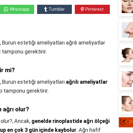
Whatsapp
Tumbler
Pinterest
 Burun estetiği ameliyatları ağrılı ameliyatlar
çi tamponu gerektirir.
ir mi?
,
Burun estetiği ameliyatları
ağrılı ameliyatlar
çi tamponu gerektirir.
 ağrı olur?
olur?,
Ancak,
genelde rinoplastide ağrı ölçeği
P
lup en çok 3 gün içinde kaybolur
. Ağrı hafif