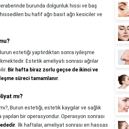
e beraberinde burunda dolgunluk hissi ve baş
 hissedilen bu hafif ağrı basit ağrı kesiciler ve
 mu?
Burun estetiği yaptırdıktan sonra iyileşme
kmektedir. Estetik ameliyatı sonrası ağrılar
lir.
Bir hafta biraz zorlu geçse de ikinci ve
ileşme süreci tamamlanır
.
liyat mı?
 mı?,
Burun estetiği, estetik kaygılar ve sağlık
la yapılan bir operasyondur. Operasyon sonrası
yededir
. İlk haftalar, ameliyat sonrası en hassas