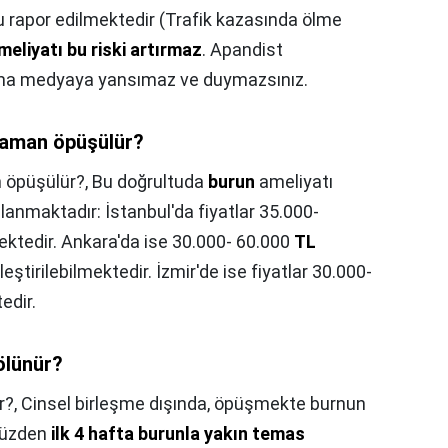
u rapor edilmektedir (Trafik kazasında ölme
eliyatı bu riski artırmaz
. Apandist
 ama medyaya yansımaz ve duymazsınız.
 zaman öpüşülür?
n öpüşülür?,
Bu doğrultuda
burun
ameliyatı
ralanmaktadır: İstanbul'da fiyatlar 35.000-
ktedir. Ankara'da ise 30.000- 60.000
TL
ştirilebilmektedir. İzmir'de ise fiyatlar 30.000-
edir.
ölünür?
r?,
Cinsel birleşme dışında, öpüşmekte burnun
 yüzden
ilk 4 hafta burunla yakın temas