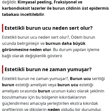
değildir.
Kimyasal peeling, Fraksiyonel ve
karbondioksit lazerler ile burun cildinin üst epidermis
tabakası inceltilebilir
.
Estetikli burun ucu neden sert olur?
Estetikli burun ucu neden sert olur?,
Ödem burun
ucunda belirginleşir ve
burnun daha büyük
görünmesine neden olur
. Bu durum yapılan işleme
bağlı olarak değişkenlik gösterir.
Estetikli burun ne zaman yumuşar?
Estetikli burun ne zaman yumuşar?,
Burun ucu
sertliği
burun
estetiği ameliyatı veya
burun ucu
estetiği
ameliyatı sırasında
burun
ucunun kalıcı olarak şeklinin
bozulmaması için bu bölgenin kıkırdaklarının
güçlendirmesi amacıyla yerleştirilen ekstra kıkırdak
greftlerinin ve dikişlerin
neden
olduğu bir durumdur.