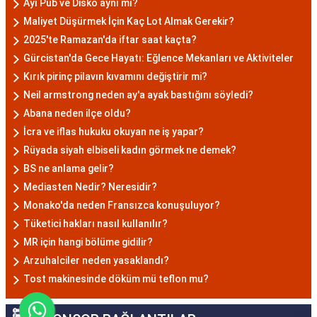
Ayı Pub ve Disko aynı mı?
Maliyet Düşürmek İçin Kaç Lot Almak Gerekir?
2025'te Ramazan'da iftar saat kaçta?
Gürcistan'da Gece Hayatı: Eğlence Mekanları ve Aktiviteler
Kırık pirinç pilavın kıvamını değiştirir mi?
Neil armstrong neden ay'a ayak bastığını söyledi?
Abana neden ilçe oldu?
İcra ve iflas hukuku okuyan ne iş yapar?
Rüyada siyah elbiseli kadın görmek ne demek?
BS ne anlama gelir?
Mediasten Nedir? Neresidir?
Monako'da neden Fransızca konuşuluyor?
Tüketici hakları nasıl kullanılır?
MR için hangi bölüme gidilir?
Arzuhalciler neden yasaklandı?
Tost makinesinde döküm mü teflon mu?