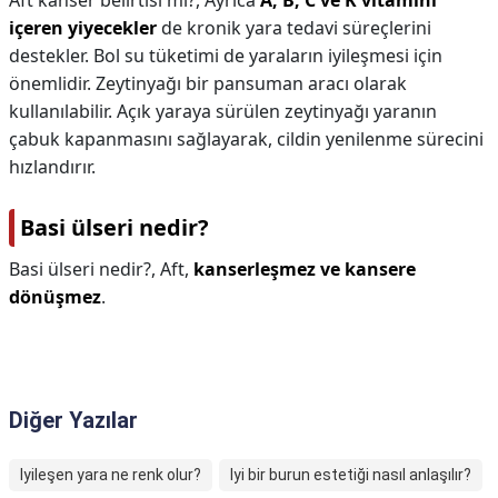
Aft kanser belirtisi mi?,
Ayrıca
A, B, C ve K vitamini
içeren yiyecekler
de kronik yara tedavi süreçlerini
destekler. Bol su tüketimi de yaraların iyileşmesi için
önemlidir. Zeytinyağı bir pansuman aracı olarak
kullanılabilir. Açık yaraya sürülen zeytinyağı yaranın
çabuk kapanmasını sağlayarak, cildin yenilenme sürecini
hızlandırır.
Basi ülseri nedir?
Basi ülseri nedir?,
Aft,
kanserleşmez ve kansere
dönüşmez
.
Diğer Yazılar
Iyileşen yara ne renk olur?
Iyi bir burun estetiği nasıl anlaşılır?