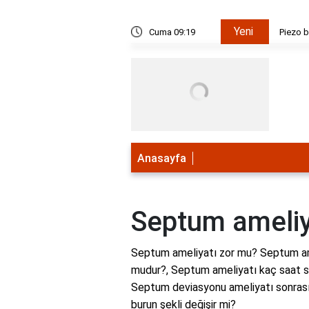
Yeni
kapalı teknik mi açık teknik mi?
Cuma 09:19
Piezo b
Anasayfa
Septum ameliy
Septum ameliyatı zor mu? Septum am
mudur?, Septum ameliyatı kaç saat s
Septum deviasyonu ameliyatı sonrası
burun şekli değişir mi?