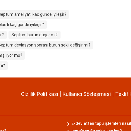
Septum ameliyatı kaç günde iyileşir?
lasti kaç günde iyileşir?
ır?
Septum burun düşer mi?
Septum deviasyon sonrası burun şekli değişir mi?
rşılıyor mu?
mi?
Gizlilik Politikası
Kullanıcı Sözleşmesi
Teklif 
E-devletten tapu işlemleri nasıl
rer?
İzmir'den Şırnak'a kaç km?