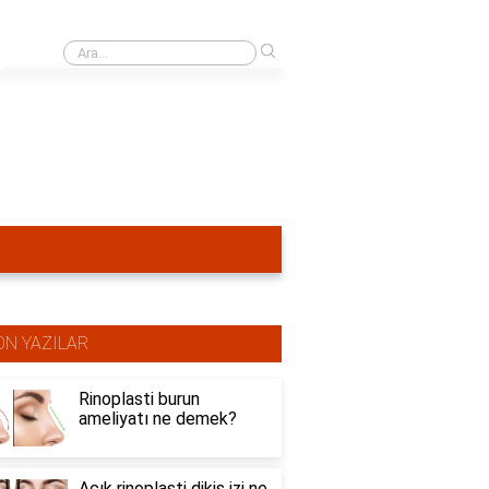
›
Burun estetiğinden ne kadar süre sonra dudak dolgusu yapılır?
ON YAZILAR
Rinoplasti burun
ameliyatı ne demek?
Açık rinoplasti dikiş izi ne