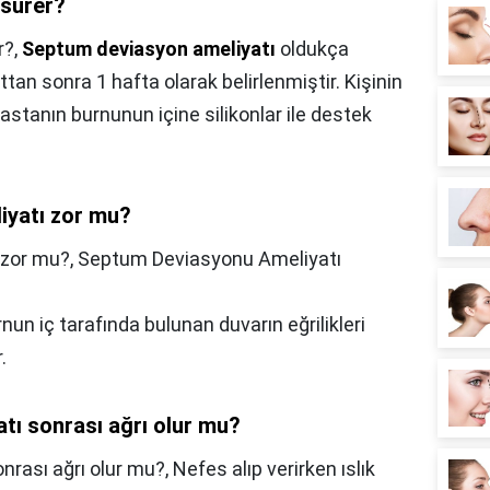
 sürer?
r?,
Septum deviasyon ameliyatı
oldukça
ttan sonra 1 hafta olarak belirlenmiştir. Kişinin
stanın burnunun içine silikonlar ile destek
iyatı zor mu?
 zor mu?,
Septum Deviasyonu Ameliyatı
nun iç tarafında bulunan duvarın eğrilikleri
.
tı sonrası ağrı olur mu?
rası ağrı olur mu?,
Nefes alıp verirken ıslık