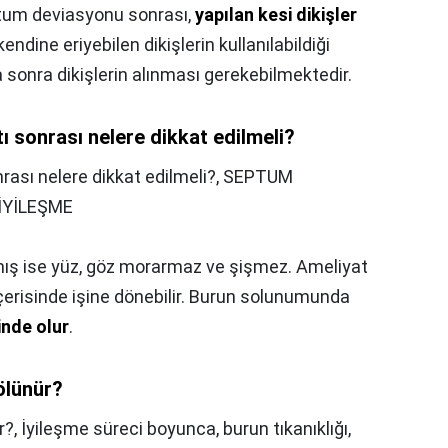
um deviasyonu sonrası,
yapılan kesi dikişler
kendine eriyebilen dikişlerin kullanılabildiği
onra dikişlerin alınması gerekebilmektedir.
 sonrası nelere dikkat edilmeli?
ası nelere dikkat edilmeli?,
SEPTUM
İYİLEŞME
ış ise yüz, göz morarmaz ve şişmez. Ameliyat
içerisinde işine dönebilir. Burun solunumunda
inde olur
.
ölünür?
r?,
İyileşme süreci boyunca, burun tıkanıklığı,