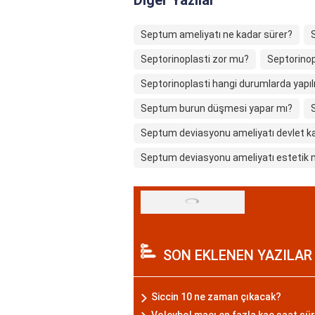
Septum ameliyatı ne kadar sürer?
Septorinoplasti zor mu?
Septorinop
Septorinoplasti hangi durumlarda yapıl
Septum burun düşmesi yapar mı?
Septum deviasyonu ameliyatı devlet ka
Septum deviasyonu ameliyatı estetik 
SON EKLENEN YAZILAR
Siccin 10 ne zaman çıkacak?
Voleybol maçı en fazla kaç saat sü