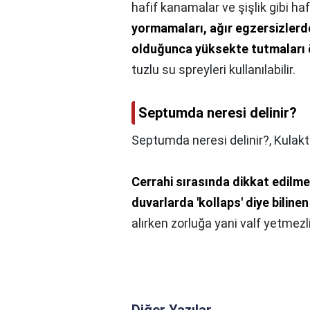
hafif kanamalar ve şişlik gibi h
yormamaları, ağır egzersizlerd
olduğunca yüksekte tutmaları ö
tuzlu su spreyleri kullanılabilir.
Septumda neresi delinir?
Septumda neresi delinir?,
Kulakt
Cerrahi sırasında dikkat edilme
duvarlarda 'kollaps' diye bilin
alırken zorluğa yani valf yetmezl
Diğer Yazılar