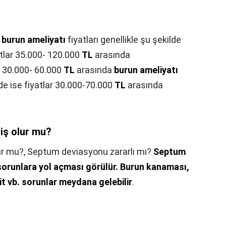
a
burun ameliyatı
fiyatları genellikle şu şekilde
atlar 35.000- 120.000
TL
arasında
e 30.000- 60.000
TL
arasında
burun ameliyatı
'de ise fiyatlar 30.000-70.000
TL
arasında
iş olur mu?
ur mu?,
Septum deviasyonu zararlı mı?
Septum
orunlara yol açması görülür.
Burun kanaması,
zit vb. sorunlar meydana gelebilir
.