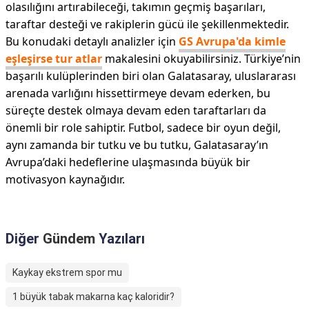
olasılığını artırabileceği, takımın geçmiş başarıları,
taraftar desteği ve rakiplerin gücü ile şekillenmektedir.
Bu konudaki detaylı analizler için
GS Avrupa'da kimle
eşleşirse tur atlar
makalesini okuyabilirsiniz. Türkiye’nin
başarılı kulüplerinden biri olan Galatasaray, uluslararası
arenada varlığını hissettirmeye devam ederken, bu
süreçte destek olmaya devam eden taraftarları da
önemli bir role sahiptir. Futbol, sadece bir oyun değil,
aynı zamanda bir tutku ve bu tutku, Galatasaray’ın
Avrupa’daki hedeflerine ulaşmasında büyük bir
motivasyon kaynağıdır.
Diğer
Gündem
Yazıları
Kaykay ekstrem spor mu
1 büyük tabak makarna kaç kaloridir?