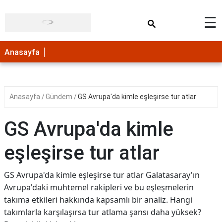
×
☰
Anasayfa
Anasayfa
Gündem
GS Avrupa'da kimle eşleşirse tur atlar
GS Avrupa'da kimle
eşleşirse tur atlar
GS Avrupa'da kimle eşleşirse tur atlar Galatasaray'ın
Avrupa'daki muhtemel rakipleri ve bu eşleşmelerin
takıma etkileri hakkında kapsamlı bir analiz. Hangi
takımlarla karşılaşırsa tur atlama şansı daha yüksek?