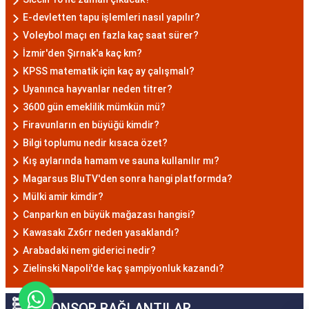
E-devletten tapu işlemleri nasıl yapılır?
Voleybol maçı en fazla kaç saat sürer?
İzmir'den Şırnak'a kaç km?
KPSS matematik için kaç ay çalışmalı?
Uyanınca hayvanlar neden titrer?
3600 gün emeklilik mümkün mü?
Firavunların en büyüğü kimdir?
Bilgi toplumu nedir kısaca özet?
Kış aylarında hamam ve sauna kullanılır mı?
Magarsus BluTV'den sonra hangi platformda?
Mülki amir kimdir?
Canparkın en büyük mağazası hangisi?
Kawasakı Zx6rr neden yasaklandı?
Arabadaki nem giderici nedir?
Zielinski Napoli'de kaç şampiyonluk kazandı?
SPONSOR BAĞLANTILAR