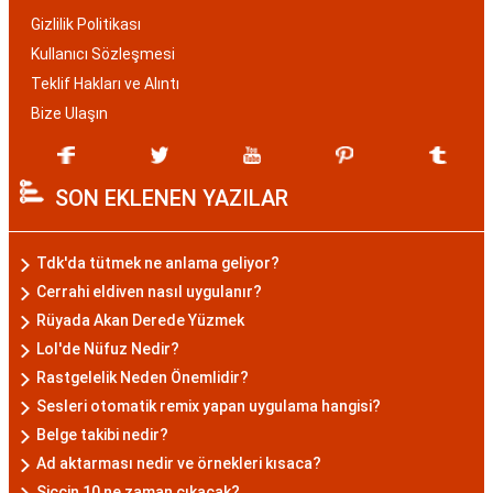
Gizlilik Politikası
Kullanıcı Sözleşmesi
Teklif Hakları ve Alıntı
Bize Ulaşın
SON EKLENEN YAZILAR
Tdk'da tütmek ne anlama geliyor?
Cerrahi eldiven nasıl uygulanır?
Rüyada Akan Derede Yüzmek
Lol'de Nüfuz Nedir?
Rastgelelik Neden Önemlidir?
Sesleri otomatik remix yapan uygulama hangisi?
Belge takibi nedir?
Ad aktarması nedir ve örnekleri kısaca?
Siccin 10 ne zaman çıkacak?