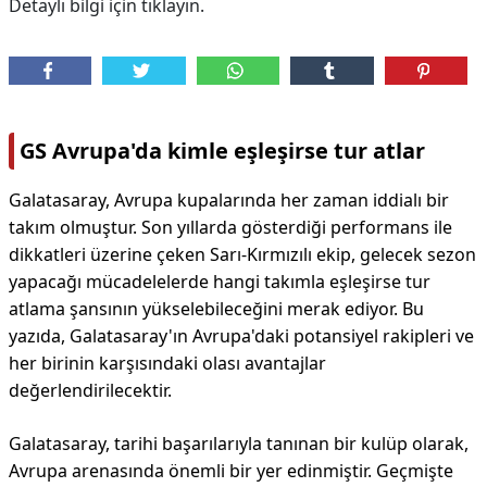
Detaylı bilgi için tıklayın.
GS Avrupa'da kimle eşleşirse tur atlar
Galatasaray, Avrupa kupalarında her zaman iddialı bir
takım olmuştur. Son yıllarda gösterdiği performans ile
dikkatleri üzerine çeken Sarı-Kırmızılı ekip, gelecek sezon
yapacağı mücadelelerde hangi takımla eşleşirse tur
atlama şansının yükselebileceğini merak ediyor. Bu
yazıda, Galatasaray'ın Avrupa'daki potansiyel rakipleri ve
her birinin karşısındaki olası avantajlar
değerlendirilecektir.
Galatasaray, tarihi başarılarıyla tanınan bir kulüp olarak,
Avrupa arenasında önemli bir yer edinmiştir. Geçmişte